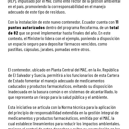
(REP), impulsado por el MAE como ente rector de la gestión ambiental
en el país, promoviendo la corresponsabilidad en el manejo
adecuado de este tipo de residuos.
Con la instalación de este nuevo contenedor, Ecuador cuenta con
11
puntos autorizados
dentro del programa Recofarma, de un
total
de 82
que se prevé implementar hasta finales del año. En este
contexto, el Ministerio lidera con el ejemplo, poniendo a disposición
un espacio seguro para depositar fármacos vencidos, como
pastillas, cápsulas, jarabes, pomadas entre otros.
El contenedor, ubicado en Planta Central del MAE, en la Av. República
de El Salvador y Suecia, permitirá a los funcionarios de esta Cartera
de Estado fomentar el manejo adecuado de medicamentos
caducados y productos farmacéuticos, evitando su disposición
inadecuada en la basura común o en sistemas de alcantarillado, lo
que representa un riesgo para la salud pública y el ambiente.
Esta iniciativa se articula con la Norma técnica para la aplicación
del principio de responsabilidad extendida en la gestión integral de
medicamentos y productos farmacéuticos, emitida por el MAE, la
cual establece lineamientos para reducir los impactos ambientales,
mejorar el control de estos desechos y evitar su acumulación en los